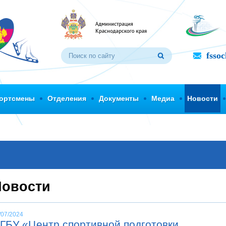
fsso
ортсмены
Отделения
Документы
Медиа
Новости
Новости
/07/2024
ГБУ «Центр спортивной подготовки