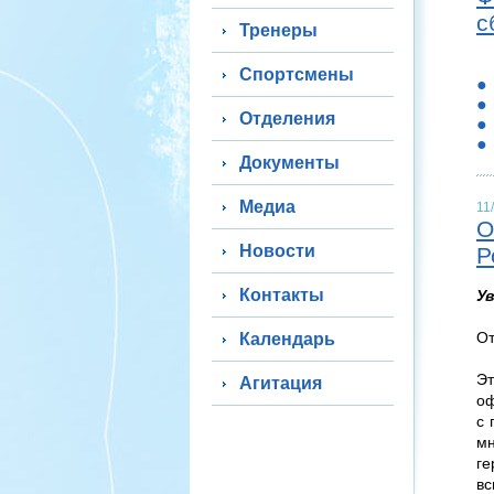
с
Тренеры
Спортсмены
Отделения
Документы
Медиа
11
О
Новости
Р
Контакты
У
От
Календарь
Эт
Агитация
оф
с 
м
ге
вс