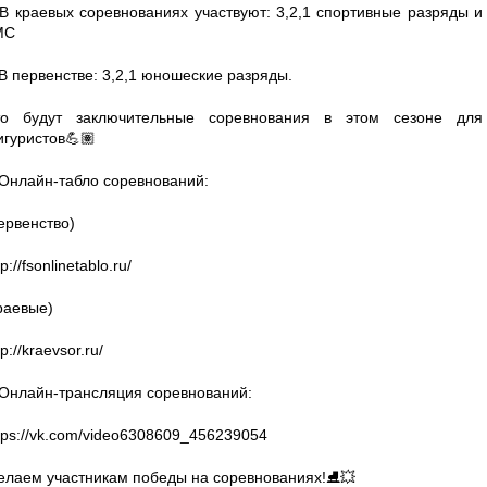
В краевых соревнованиях участвуют: 3,2,1 спортивные разряды и
МС
В первенстве: 3,2,1 юношеские разряды.
то будут заключительные соревнования в этом сезоне для
гуристов💪🏽
Онлайн-табло соревнований:
ервенство)
tp://fsonlinetablo.ru/
раевые)
tp://kraevsor.ru/
Онлайн-трансляция соревнований:
tps://vk.com/video6308609_456239054
лаем участникам победы на соревнованиях!⛸️💥