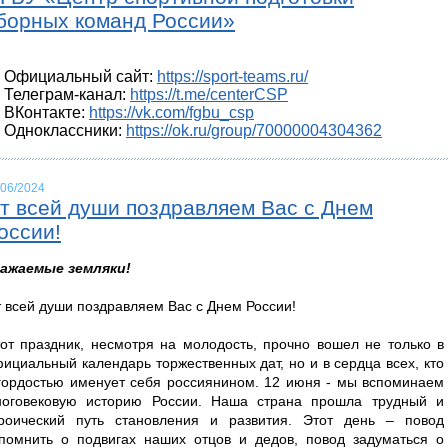
борных команд России»
Официальный сайт:
https://sport-teams.ru/
Телеграм-канал:
https://t.me/centerCSP
ВКонтакте:
https://vk.com/fgbu_csp
Одноклассники:
https://ok.ru/group/70000004304362
/06/2024
т всей души поздравляем Вас с Днем
оссии!
важаемые земляки!
 всей души поздравляем Вас с Днем России!
от праздник, несмотря на молодость, прочно вошел не только в
ициальный календарь торжественных дат, но и в сердца всех, кто
гордостью именует себя россиянином. 12 июня - мы вспоминаем
ноговековую историю России. Наша страна прошла трудный и
роический путь становления и развития. Этот день – повод
помнить о подвигах наших отцов и дедов, повод задуматься о