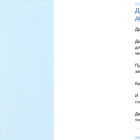
01
Д
д
Др
Де
д
чи
Пу
за
Ка
И 
сч
Де
то
09