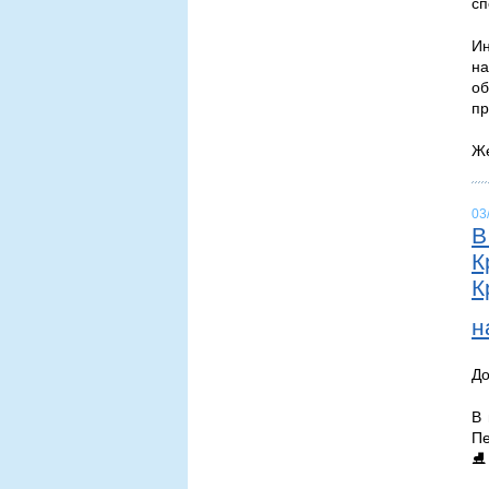
сп
Ин
на
об
пр
Же
03
В
К
К
н
До
В 
Пе
⛸️