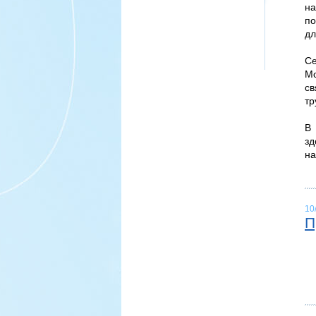
на
по
дл
Се
Мо
с
тр
В 
з
на
10
П