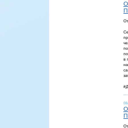
О
П
От
Се
пр
че
по
по
в 
н
с
за
#
08
О
П
От