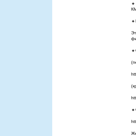
🔸
К
🔸
Э
фи
🔸
(п
ht
(к
ht
🔸
ht
Же