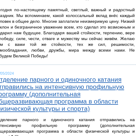
годня по-настоящему памятный, светлый, важный и радостный
аздник. Мы вспоминаем, какой колоссальный вклад внёс каждый
ловек в общее дело. Многие заплатили неизмеримую цену. Низкий
клон и безграничное уважение всем, кто сделал это возможным и
дарил нам будущее. Благодаря вашей стойкости, терпению, вере
победу, силе, чести, отваге и мужеству мы сейчас живём. Желаю
ам с вами той же стойкости, тех же сил, решимости,
амообладания, любви, дружбы, мира между всеми нами. Не
будем Великой Победы!
/05/2024
тделение парного и одиночного катания
тправились на интенсивную профильную
рограмму (дополнительная
бщеразвивающая программа в области
изической культуры и спорта)
тделение парного и одиночного катания отправились на
нтенсивную профильную программу (дополнительная
бщеразвивающая программа в области физической культуры и