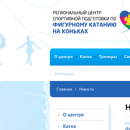
О центре
Каток
Тренеры
Сп
Агитация
Главная
/
Новости
О центре
01
Каток
Ф