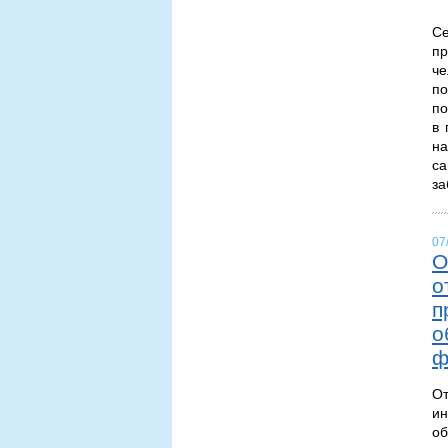
Се
пр
че
по
по
в 
н
с
за
07
О
о
п
о
ф
О
и
о