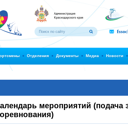
fsso
ортсмены
Отделения
Документы
Медиа
Новости
алендарь мероприятий (подача 
оревнования)