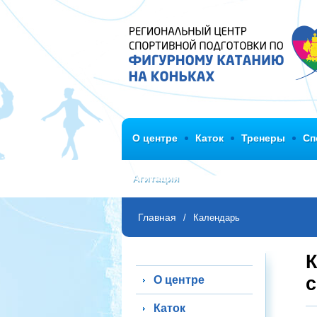
О центре
Каток
Тренеры
Сп
Агитация
Главная
/
Календарь
К
с
О центре
Каток