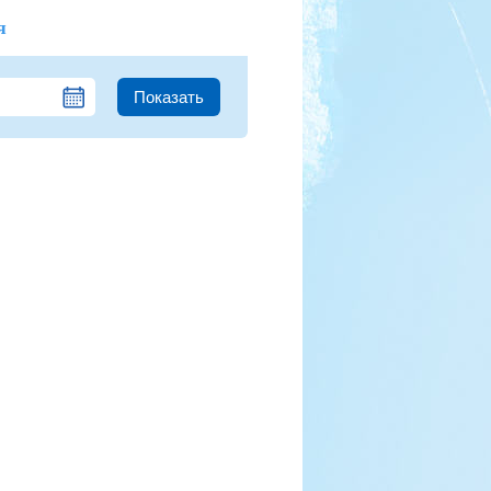
я
Показать