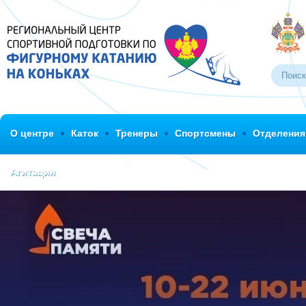
О центре
Каток
Тренеры
Спортсмены
Отделения
Агитация
>