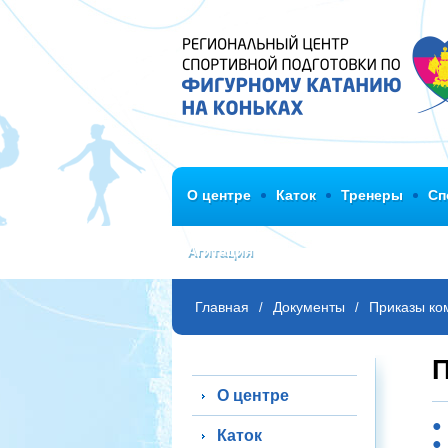
О центре
Каток
Тренеры
Сп
Агитация
Главная
Документы
Приказы ко
/
/
П
О центре
Каток